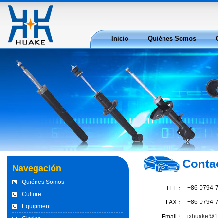
Inicio
Quiénes Somos
Contacto
Conta
Navegación
Quiénes Somos
+86-0794-
TEL：
Culture
+86-0794-
FAX：
Equipment
jxhuake@1
Email：